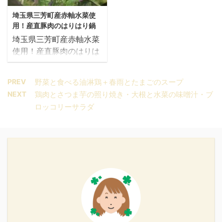
がりです。 今回の届いた
も美味しく頂 ...
で食べる！ひつまぶし風
る鍋料理です。博多が発
中身 【おすすめ度】
埼玉県三芳町産赤軸水菜使
味噌漬け国産豚と小松菜
祥と言われ、関東でも食
★☆☆☆ ...
用！産直豚肉のはりはり鍋
ごはんの材料 材料 （2人
べるようになったのは
埼玉県三芳町産赤軸水菜
前） ミックス野菜（小松
2000年前後の様です。
使用！産直豚肉のはりは
菜・人参） 長ねぎ 味噌
味付けはしょうゆ、み
り鍋 co-op deli 埼玉県
漬け豚肉 きざみのり つ
そ、塩、ピリ辛などいろ
三芳町産赤軸水菜使用！
ゆ 味噌漬け豚肉、取り出
いろな味付けがありま
PREV
野菜と食べる油淋鶏＋春雨とたまごのスープ
産直豚肉のはりはり鍋 マ
すときにはねるので注意
す。 ★ママ楽チン★毎
NEXT
鶏肉とさつま芋の照り焼き・大根と水菜の味噌汁・ブ
マ寒い日には温かいお鍋
です！ ご自分で用意して
日のお買物が玄関先に届
ロッコリーサラダ
が食べたい！と選んだお
いただくもの ご自分で用
きます！ まずは資料請
てがるごはん 埼玉県三芳
意していただくもの 油
求！ ふっくら国産牛もつ
町産赤軸水菜使用！産直
ごはん（500g） おだし
使用！博多風もつ鍋の材
豚肉のはりはり鍋の材料
で食べる！ひつまぶし風
料 材料 鍋つゆ ボイル牛
材料 白だし 産直豚ばら
味噌漬け国産 ...
もつ ...
肉 油揚げ マイタケ 赤軸
水菜 埼玉県三芳町産赤軸
水菜使用！産直豚肉のは
りはり鍋の下ごしらえ 下
ごしらえ 水500mlを用意