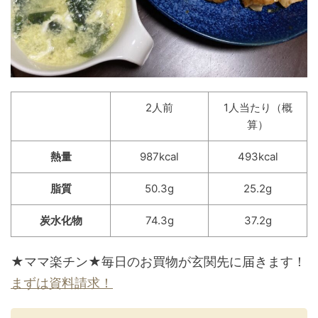
2人前
1人当たり（概
算）
熱量
987kcal
493kcal
脂質
50.3g
25.2g
炭水化物
74.3g
37.2g
★ママ楽チン★毎日のお買物が玄関先に届きます！
まずは資料請求！