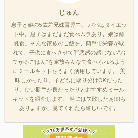
しておきます。 油揚げを
じゅん
24等分にカットしておき
ます。 埼玉県三芳町産赤
息子と娘の5歳差兄妹育児中。 パパはダイエッ
軸水菜使用！産直豚肉の
ト中。息子はまだまだ食べムラあり。娘は離
はりはり鍋の作り方 作り
方 鍋 ...
乳食。そんな家族のご飯を、簡単で栄養が取
れて、子供に食べさせて罪悪感の感じない”お
てがるごはん”を家族みんなで食べられるよう
にミールキットをうまく活用しています。 美
味しかったり、子どもに取り分けOKだった
り、使い勝手が良かったりとおすすめミール
キットを紹介します。 時には失敗したぁ‼‼も
ありますが、見てくれたら嬉しいです。