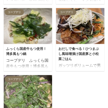
のこ！こどもが食べてく
てほしいと選んだおてが
れるかなと思い選んだお
るごはん 昔ながらのナポ
コープデリ
コープデリ
てがるごはん ママco-
リタン 下ごしらえ 自宅
opdeliの作り方には所要
で用意するもの 油 今
時間10分。きのこも食べ
回の材料です。 作り方
れてキャベツもいっぱ
作り方 フライパンを熱し
い。 ご家庭でご用意いた
油大さじ1をなじませ、
2021/2/4
2020/10/21
だくもの 油 ポイント フ
中火で玉ねぎ、ピーマ
ふっくら国産牛もつ使用！
おだしで食べる！ひつまぶ
ライパンに油（大さじ
ン、ウィンナーを約2分
博多風もつ鍋
し風味噌漬け国産豚と小松
１）をひき、鶏もも肉を
間ほど炒めます。 湯でパ
菜ごはん
コープデリ ふっくら国
入れ、中火で焼く2分焼
スタを加えて、中火で約
ガッツリボリュームで男
産牛もつ使用！博多風も
きます。 ミックス野菜
3分間ほど炒めます。 ナ
の人も大満足！ co-op
つ鍋 ママお家でなかなか
（キャベツ・ぶなしめ
ポリタンソースを加え
deli おだしで食べる！ひ
食べられないもつ鍋！居
コープデリ
じ）とミックス野菜（じ
て、約2分間ほど炒め、
つまぶし風味噌漬け国産
酒屋気分で選びました。
ゃがいも・ブロッコリ
ソースが食材全体に良く
豚と小松菜ごはん ママさ
もつ鍋とは？ 牛または豚
ー）を加え、約2分炒め
絡んだら完成です。 まと
らっと食べたいお夜食
のもつとニラやキャベツ
ます。 たれを加え、約1
め ”懐かしの太麺ナポリ
に。簡単ランチに。選ん
とニンニクの他、お好み
分炒め合わせたら出来上
タン” ママ我が家の4歳児
だおてがるごはん おだし
で唐辛子を入れ火にかけ
2020/12/24