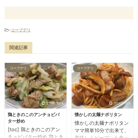
-
コープデリ
関連記事
コープデリ
コープデリ
2020/10/4
2020/10/1
鶏ときのこのアンチョビバ
懐かしの太麺ナポリタン
ター炒め
懐かしの太麺ナポリタン
[toc] 鶏ときのこのアン
ママ簡単10分で出来て、
チョビバター炒め 鶏とき
美味しくピーマンも食べ