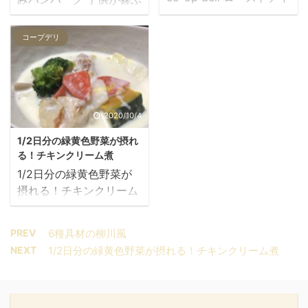
日のお買物が玄関先に届
していただくもの・・・
ンとなめらかマッシュポ
ハンバーグでも簡単に作
きます！ まずは資料請
油 ごはん（200g） 追
テトのバルサミコソース
りたい！と選んだおてが
求！ バーベキューチキ
コープデリ
加でセロリやトマトを入
ママ洋風ディナーのメイ
るごはん ママco-opdeli
ン・わかめと玉子のスー
れてもOK 3種魚介のトマ
ンデッシュに選んだおて
の材料では2人分。我が
プ・ナポリタンペンネサ
トチーズリゾット風の下
がるごはん♪ ローストチ
家は3人家族なので冷凍
ラダの材料 材料 ＜バー
ごしらえ 下ごしらえ 水
キンとなめらかマッシュ
ハンバーグを使って3人
ベキューチキン＞ 野菜ミ
100mlを量ります 3種魚
ポテトのバルサミコソー
分にしました。お肉を揉
2020/10/4
ックス ポテトサラダ 焼
介のトマトチーズリ ...
スの材料 材料 ソース ロ
みこんで手が汚れること
成チキン ...
1/2日分の緑黄色野菜が摂れ
ーストチキン マッシュポ
もなく簡単に作れて大満
る！チキンクリーム煮
テトベース ズッキーニ
足！ 簡単美味しいハンバ
1/2日分の緑黄色野菜が
玉ねぎ ご家庭で用意して
ーグ 下ごしらえ 水
摂れる！チキンクリーム
いただくもの 牛乳 油 ロ
（1000ml）を測ってお
煮 ママそろそろあったか
ーストチキンとなめらか
きます。 簡単な流れ 鍋
い物が食べたくなる季節
マッシュポテトのバルサ
に具材入りソースと水
PREV
6種具材の柳川風
ですね。体が温まります
ミコソースの下ごしらえ
100mlを入れ、沸騰した
NEXT
1/2日分の緑黄色野菜が摂れる！チキンクリーム煮
よーにと選んだおてがる
下ごしらえ 牛乳60mlを
らハンバーグを入れ、弱
ごはんです。 寒い季節に
用意しておきます。 ロー
火で5分程加熱します。
嬉しいクリーム煮 下ごし
ストチキンとなめらかマ
野菜ミックスを入れ、弱
らえ 下ごしらえ 牛乳