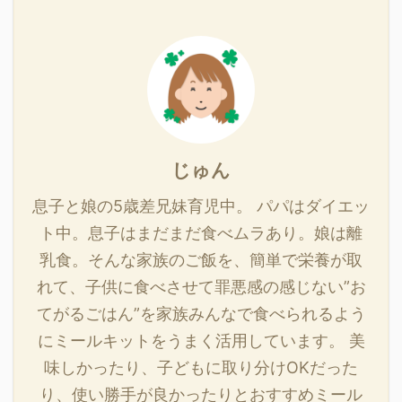
ッシュポテトのバルサミ
火で2分程加熱します。
150mlを用意しておきま
コソースの作り方 作り方
お皿に盛り ...
す。 お野菜たっぷりの材
フライ ...
料です。 作り方 作り方
フライパンを熱し油大さ
じ１をなじませます スチ
ームチキンを中火で約1
分間ほど焼き目が付くよ
じゅん
うに炒めます。 人参、白
菜、ぶなしめじを加え
息子と娘の5歳差兄妹育児中。 パパはダイエッ
て、中火で約1分程炒め
ト中。息子はまだまだ食べムラあり。娘は離
ます。 弱火にしてから、
牛乳150ml、ホワイトソ
乳食。そんな家族のご飯を、簡単で栄養が取
ースを加えて、よく混ぜ
れて、子供に食べさせて罪悪感の感じない”お
...
てがるごはん”を家族みんなで食べられるよう
にミールキットをうまく活用しています。 美
味しかったり、子どもに取り分けOKだった
り、使い勝手が良かったりとおすすめミール