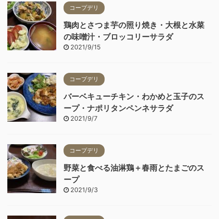
コープデリ
鶏肉とさつま芋の照り焼き・大根と水菜
の味噌汁・ブロッコリーサラダ
2021/9/15
コープデリ
バーベキューチキン・わかめと玉子のス
ープ・ナポリタンペンネサラダ
2021/9/7
コープデリ
野菜と食べる油淋鶏＋春雨とたまごのス
ープ
2021/9/3