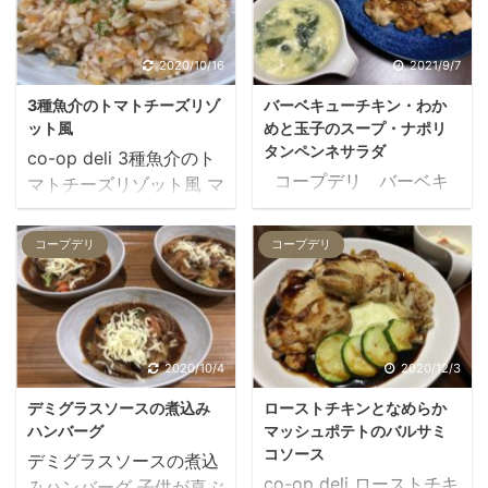
2020/10/16
2021/9/7
3種魚介のトマトチーズリゾ
バーベキューチキン・わか
ット風
めと玉子のスープ・ナポリ
タンペンネサラダ
co-op deli 3種魚介のト
コープデリ バーベキ
マトチーズリゾット風 マ
ューチキン・わかめと玉
マ今日は洋風気分！と選
子のスープ・ナポリタン
んだおてがるごはん。10
コープデリ
コープデリ
ペンネサラダ ママ甘めの
分で本格的な味でした。
味で子供も食べやすいバ
子どももパクパク食べる
ーベキューチキン！パク
本格的なリゾットになり
パク食べてくれました！
ました。 3種魚介のトマ
2人前 1人当たり（概
トチーズリゾット風の材
2020/10/4
2020/12/3
算） 熱量 987kcal
料 材料 （2人前） キャ
デミグラスソースの煮込み
ローストチキンとなめらか
493kcal 脂質 50.3g
ベツ 玉ねぎ 人参 あさり
ハンバーグ
マッシュポテトのバルサミ
25.2g 炭水化物 74.3g
以下 チーズ パセリ 海老
コソース
デミグラスソースの煮込
37.2g ★ママ楽チン★毎
調味液 別途ご家庭で用意
co-op deli ローストチキ
みハンバーグ 子供が喜ぶ