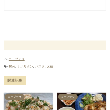
-
コープデリ
-
10分
,
ナポリタン
,
パスタ
,
太麺
関連記事
コープデリ
コープデリ