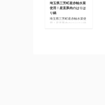
埼玉県三芳町産赤軸水菜
使用！産直豚肉のはりは
り鍋
埼玉県三芳町産赤軸水菜使
用！産直豚肉のはりはり鍋
co-op deli 埼玉県三芳町産
赤軸水菜使用！産直豚肉の
はりはり鍋 ママ寒い日には
温かいお鍋が食べたい！と
選んだおてがるごはん 埼玉
県三芳町産赤軸水菜使用！
産直豚肉のはりはり鍋の材
料 材料 白だし 産直豚ばら
肉 油揚げ マイタケ 赤軸水
菜 埼玉県三芳町産赤軸水菜
使用！産直豚肉のはりはり
鍋の下ごしらえ 下ごしらえ
水500mlを用意しておきま
す。 油揚げを24等分にカ
ットしておきます。 埼玉県
三芳町産赤軸水菜使用！産
直豚肉のはりはり鍋の作り
方 作り方 鍋 ...