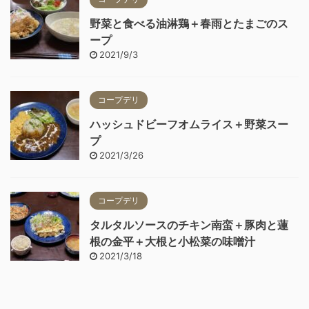
野菜と食べる油淋鶏＋春雨とたまごのス
ープ
2021/9/3
コープデリ
ハッシュドビーフオムライス＋野菜スー
プ
2021/3/26
コープデリ
タルタルソースのチキン南蛮＋豚肉と蓮
根の金平＋大根と小松菜の味噌汁
2021/3/18