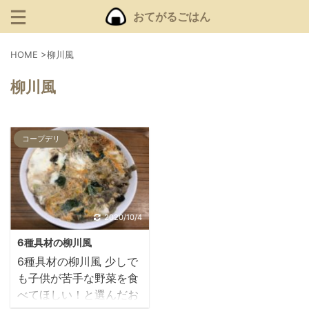
おてがるごはん
HOME
>
柳川風
柳川風
コープデリ
2020/10/4
6種具材の柳川風
6種具材の柳川風 少しで
も子供が苦手な野菜を食
べてほしい！と選んだお