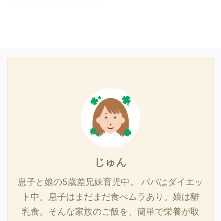
てがるごはん ママco-op
deli調理目安は15分。子
供にも野菜を食べてほし
いので煮込み時間を増や
してくたくたに煮込んだ
ので、所要時間は20分程
でした。 何度もリピート
しているメニューです。
下ごしらえ 水200mlを量
ります 卵3かを溶きほぐ
しております 簡単な流れ
フライパンを熱し、油
（大さじ1）なじませま
す。 ごぼうを入れ、中火
じゅん
で1分程炒めます。 水
200mlと牛肉・きのこ入
息子と娘の5歳差兄妹育児中。 パパはダイエッ
り調味料、長ねぎ、針生
ト中。息子はまだまだ食べムラあり。娘は離
姜を入れ、沸騰したら弱
乳食。そんな家族のご飯を、簡単で栄養が取
火で火が通 ...